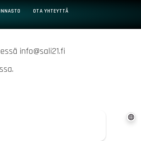
INNASTO
OTA YHTEYTTÄ
essä info@sali21.fi
ssa.